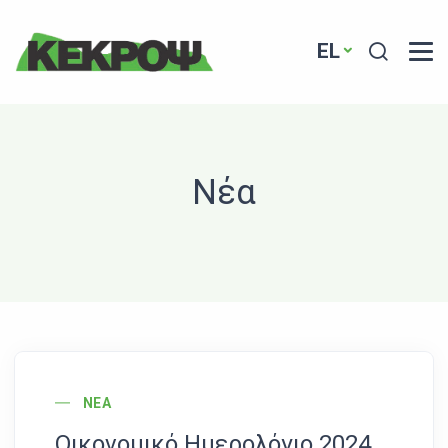
Header Logo
Search
EL
Νέα
News Image
ΝΈΑ
Οικονομικό Ημερολόγιο 2024