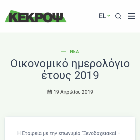
Header Logo
Search
EL
POST CATEGORY
ΝΈΑ
Οικονομικό ημερολόγιο
έτους 2019
19 Απριλίου 2019
Η Εταιρεία με την επωνυμία “Ξενοδοχειακαί –