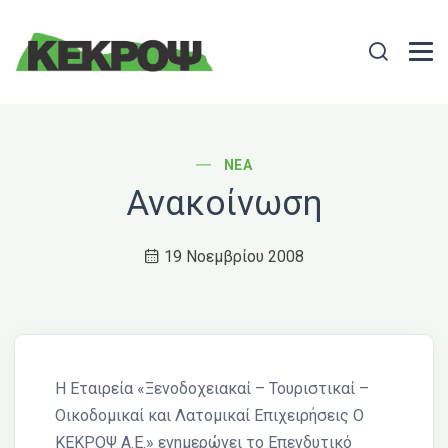
Header Logo
Search
POST CATEGORY
ΝΈΑ
Ανακοίνωση
19 Νοεμβρίου 2008
Η Εταιρεία «Ξενοδοχειακαί – Τουριστικαί –
Οικοδομικαί και Λατομικαί Επιχειρήσεις Ο
ΚΕΚΡΟΨ Α.Ε.» ενημερώνει το Επενδυτικό