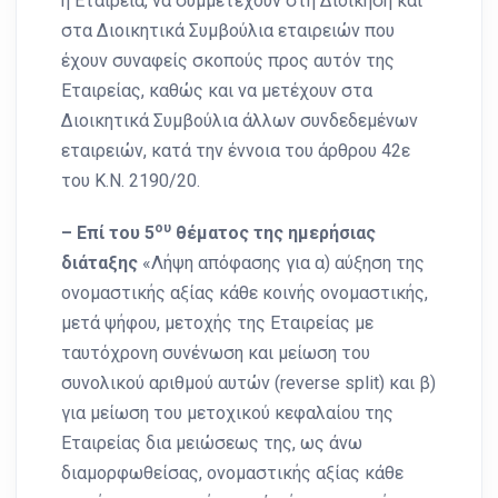
η Εταιρεία, να συμμετέχουν στη Διοίκηση και
στα Διοικητικά Συμβούλια εταιρειών που
έχουν συναφείς σκοπούς προς αυτόν της
Εταιρείας, καθώς και να μετέχουν στα
Διοικητικά Συμβούλια άλλων συνδεδεμένων
εταιρειών, κατά την έννοια του άρθρου 42ε
του Κ.Ν. 2190/20.
ου
– Επί του 5
θέματος της ημερήσιας
διάταξης
«Λήψη απόφασης για α) αύξηση της
ονοµαστικής αξίας κάθε κοινής ονοµαστικής,
µετά ψήφου, µετοχής της Εταιρείας µε
ταυτόχρονη συνένωση και µείωση του
συνολικού αριθµού αυτών (reverse split) και β)
για μείωση του μετοχικού κεφαλαίου της
Εταιρείας δια μειώσεως της, ως άνω
διαμορφωθείσας, ονομαστικής αξίας κάθε