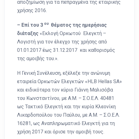
αποζημίωση για τα πεπραγμένα της εταιρικής
χρήσης 2016.
ου
– Επί του 3
θέματος της ημερήσιας
διάταξης
«Εκλογή Ορκωτού Ελεγκτή –
Λογιστή για τον έλεγχο της χρήσης από
01.01.2017 έως 31.12.2017 και καθορισμός
της αμοιβής του.».
Η Γενική Συνέλευση, εξέλεξε την ανώνυμη
εταιρεία Ορκωτών Ελεγκτών «HLB Hellas SA»
και ειδικότερα τον κύριο Γιάννη Μαλισόβα
του Κωνσταντίνου, με Α.Μ. – Σ.Ο.Ε.Λ. 40481
ως Τακτικό Ελεγκτή και την κυρία Κλεονίκη
Λικαρδοπούλου του Παύλου, με Α.Μ. – Σ.Ο.Ε.Λ.
16281, ως Αναπληρωματικό Ελεγκτή για τη
χρήση 2017 και όρισε την αμοιβή τους.