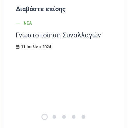
Διαβάστε επίσης
POST CATEGORY
ΝΈΑ
Γνωστοποίηση Συναλλαγών
Α
κ
11 Ιουλίου 2024
δι
πα
απ
δ
δι