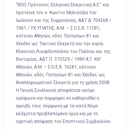
“ΒDO Πρότυπος Ελληνική Ελεγκτική Α.Ε.” και
πρότεινε τον κ. Κων/νο Μαλισόβα του
Ιωάννου και της Ευφροσύνης, ΑΔΤ Δ 754368 /
1961 / ΥΧ ΥΠΑΤΗΣ, Α.Μ. – Σ.Ο.Ε.Λ. 11281,
κάτοικο Αθηνών, οδός Πατησίων 81 και
Χέϋδεν ως Τακτικό Ελεγκτή και την κυρία
Κλεονίκη Λικαρδοπούλου του Παύλου και της
Βικτορίας, ΑΔΤ Π. 372529 / 1989 Α.Τ. ΚΘ’
Αθηνών, Α.Μ. – Σ.Ο.Ε.Λ. 16281, κάτοικο
Αθηνών, οδός Πατησίων 81 και Χέϋδεν, ως
Αναπληρωματικό Ελεγκτή για τη χρήση 2008.
Η Γενική Συνέλευση αποφάσισε ακόμη
ομόφωνα και παμψηφεί να καθορισθεί η
αμοιβή τους σύμφωνα με τα κατά Νόμο
ελάχιστα προβλεπόμενα όρια και με τη
σχετική απόφαση του Εποπτικού Συμβουλίου.