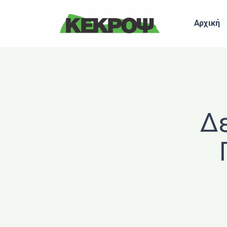
Header Logo
Αρχική
Δε