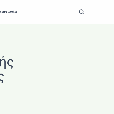
Search
κοινωνία
κής
ς