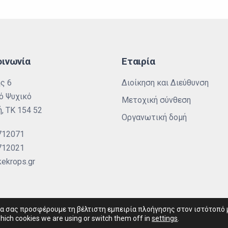
οινωνία
Εταιρία
ς 6
Διοίκηση και Διεύθυνση
ό Ψυχικό
Μετοχική σύνθεση
, ΤΚ 154 52
Οργανωτική δομή
712071
712021
ekrops.gr
να σας προσφέρουμε τη βέλτιστη εμπειρία πλοήγησης στον ιστότοπό 
Polly Logo
hich cookies we are using or switch them off in
settings
.