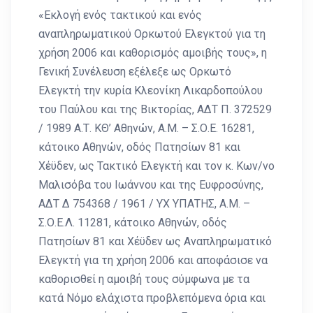
«Εκλογή ενός τακτικού και ενός
αναπληρωματικού Ορκωτού Ελεγκτού για τη
χρήση 2006 και καθορισμός αμοιβής τους», η
Γενική Συνέλευση εξέλεξε ως Ορκωτό
Ελεγκτή την κυρία Κλεονίκη Λικαρδοπούλου
του Παύλου και της Βικτορίας, ΑΔΤ Π. 372529
/ 1989 Α.Τ. ΚΘ’ Αθηνών, Α.Μ. – Σ.Ο.Ε. 16281,
κάτοικο Αθηνών, οδός Πατησίων 81 και
Χέϋδεν, ως Τακτικό Ελεγκτή και τον κ. Κων/νο
Μαλισόβα του Ιωάννου και της Ευφροσύνης,
ΑΔΤ Δ 754368 / 1961 / ΥΧ ΥΠΑΤΗΣ, Α.Μ. –
Σ.Ο.Ε.Λ. 11281, κάτοικο Αθηνών, οδός
Πατησίων 81 και Χέϋδεν ως Αναπληρωματικό
Ελεγκτή για τη χρήση 2006 και αποφάσισε να
καθορισθεί η αμοιβή τους σύμφωνα με τα
κατά Νόμο ελάχιστα προβλεπόμενα όρια και