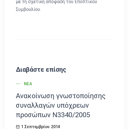
με τη σχετική απόφαση του Εποπτικού
Συμβουλίου.
Διαβάστε επίσης
POST CATEGORY
ΝΈΑ
Ανακοίνωση γνωστοποίησης
Α
συναλλαγών υπόχρεων
Δι
προσώπων Ν3340/2005
ετ
Κ
1 Σεπτεμβρίου 2014