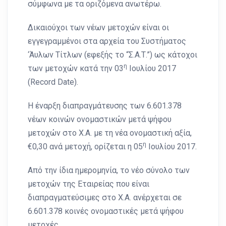
σύμφωνα με τα οριζόμενα ανωτέρω.
Δικαιούχοι των νέων μετοχών είναι οι
εγγεγραμμένοι στα αρχεία του Συστήματος
‘Άυλων Τίτλων (εφεξής το “Σ.Α.Τ.”) ως κάτοχοι
η
των μετοχών κατά την 03
Ιουλίου 2017
(Record Date).
Η έναρξη διαπραγμάτευσης των 6.601.378
νέων κοινών ονομαστικών μετά ψήφου
μετοχών στο Χ.Α. με τη νέα ονομαστική αξία,
η
€0,30 ανά μετοχή, ορίζεται η 05
Ιουλίου 2017.
Από την ίδια ημερομηνία, το νέο σύνολο των
μετοχών της Εταιρείας που είναι
διαπραγματεύσιμες στο Χ.Α. ανέρχεται σε
6.601.378 κοινές ονομαστικές μετά ψήφου
μετοχές.