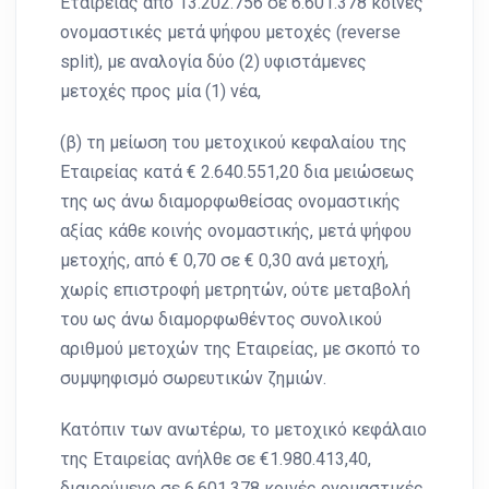
Εταιρείας από 13.202.756 σε 6.601.378 κοινές
ονομαστικές μετά ψήφου μετοχές (reverse
split), με αναλογία δύο (2) υφιστάμενες
μετοχές προς μία (1) νέα,
(β) τη μείωση του μετοχικού κεφαλαίου της
Εταιρείας κατά € 2.640.551,20 δια μειώσεως
της ως άνω διαμορφωθείσας ονομαστικής
αξίας κάθε κοινής ονοµαστικής, µετά ψήφου
μετοχής, από € 0,70 σε € 0,30 ανά μετοχή,
χωρίς επιστροφή μετρητών, ούτε μεταβολή
του ως άνω διαμορφωθέντος συνολικού
αριθμού μετοχών της Εταιρείας, με σκοπό το
συμψηφισμό σωρευτικών ζημιών.
Κατόπιν των ανωτέρω, το μετοχικό κεφάλαιο
της Εταιρείας ανήλθε σε €1.980.413,40,
διαιρούμενο σε 6.601.378 κοινές ονομαστικές