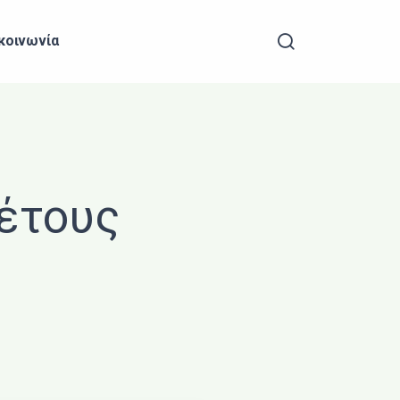
Search
κοινωνία
 έτους