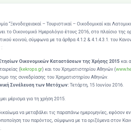
μία “Ξενοδοχειακαί – Τουριστικαί – Οικοδομικαί και Λατομικ
νει το Οικονομικό Ημερολόγιο έτους 2016, στο πλαίσιο της ο
κού κοινού, σύμφωνα με τα άρθρα 4.1.2 & 4.1.4.3.1. του Κανο
:
Ετησίων Οικονομικών Καταστάσεων της Χρήσης 2015
και 
ταιρείας (
kekrops.gr
) και του Χρηματιστηρίου Αθηνών (
www.he
σιμο της συνεδρίασης του Χρηματιστηρίου Αθηνών.
ενική Συνέλευση των Μετόχων:
Τετάρτη, 15 Ιουνίου 2016.
μει μέρισμα για τη χρήση 2015.
 δικαίωμα να μεταβάλει τις παραπάνω ημερομηνίες, εφόσον ε
οποποίηση του παρόντος, σύμφωνα με τα οριζόμενα στον Καν
.