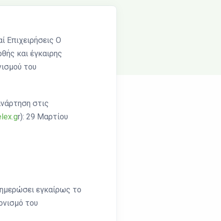
αί Επιχειρήσεις Ο
ρθής και έγκαιρης
νισμού του
ανάρτηση στις
lex.g
r): 29 Μαρτίου
νημερώσει εγκαίρως το
ονισμό του