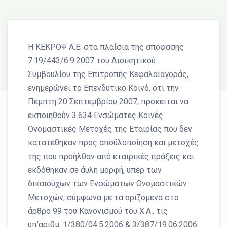
H ΚΕΚΡΟΨ Α.Ε. στα πλαίσια της απόφασης
7.19/443/6.9.2007 του Διοικητικού
Συμβουλίου της Επιτροπής Κεφαλαιαγοράς,
ενημερώνει το Επενδυτικό Κοινό, ότι την
Πέμπτη 20 Σεπτεμβρίου 2007, πρόκειται να
εκποιηθούν 3.634 Ενσώματες Κοινές
Ονομαστικές Μετοχές της Εταιρίας που δεν
κατατέθηκαν προς απoϋλοποίηση και μετοχές
της που προήλθαν από εταιρικές πράξεις και
εκδόθηκαν σε άϋλη μορφή, υπέρ των
δικαιούχων των Eνσώματων Ονομαστικών
Mετοχών, σύμφωνα με τα οριζόμενα στο
άρθρο 99 του Κανονισμού του Χ.Α., τις
υπ’αριθμ. 1/380/04.5.2006 & 3/387/19.06.2006