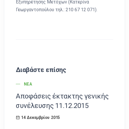
Εξυπηρέτησης Μετόχων (Κατερίνα
Γεωργαντοπούλου τηλ.: 210 67 12 071).
Διαβάστε επίσης
POST CATEGORY
ΝΈΑ
Αποφάσεις έκτακτης γενικής
Απ
συνέλευσης 11.12.2015
γε
17
14 Δεκεμβρίου 2015
1