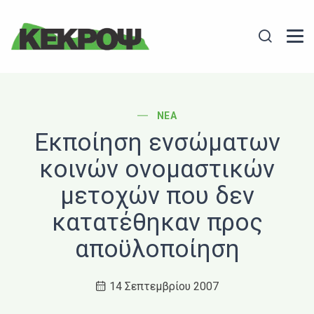
Header Logo
Search
POST CATEGORY
ΝΈΑ
Εκποίηση ενσώματων
κοινών ονομαστικών
μετοχών που δεν
κατατέθηκαν προς
απoϋλοποίηση
14 Σεπτεμβρίου 2007